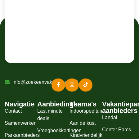
Info@zoekeenvakantiepark.nl
Navigatie
Aanbiedingen
Thema's
Vakantiepa
aanbieders
Contact
Last minute
Indoorspeeltuin
Landal
deals
Samenwerken
Aan de kust
Center Parcs
Vroegboekkortingen
Parkaanbieders
Kindvriendelijk