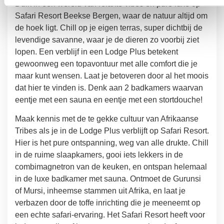
Duik in een wereld van relaxte vibes en pure luxe op
Safari Resort Beekse Bergen, waar de natuur altijd om
de hoek ligt. Chill op je eigen terras, super dichtbij de
levendige savanne, waar je de dieren zo voorbij ziet
lopen. Een verblijf in een Lodge Plus betekent
gewoonweg een topavontuur met alle comfort die je
maar kunt wensen. Laat je betoveren door al het moois
dat hier te vinden is. Denk aan 2 badkamers waarvan
eentje met een sauna en eentje met een stortdouche!
Maak kennis met de te gekke cultuur van Afrikaanse
Tribes als je in de Lodge Plus verblijft op Safari Resort.
Hier is het pure ontspanning, weg van alle drukte. Chill
in de ruime slaapkamers, gooi iets lekkers in de
combimagnetron van de keuken, en ontspan helemaal
in de luxe badkamer met sauna. Ontmoet de Gurunsi
of Mursi, inheemse stammen uit Afrika, en laat je
verbazen door de toffe inrichting die je meeneemt op
een echte safari-ervaring. Het Safari Resort heeft voor