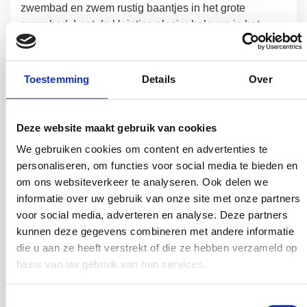
zwembad en zwem rustig baantjes in het grote
zwembad. Laat de kleintjes plezier beleven in het
peuter- en kleuterbad, speciaal ontworpen voor hun
vermaak. Waag je aan een spannende rit van de
waterglijbaan of kom helemaal tot rust terwijl je geniet
Toestemming
Details
Over
van het adembenemende uitzicht op de savanne, waar
wilde dieren vrij rondlopen. Of je nu op zoek bent naar
opwinding of gewoon wilt ontspannen en tot rust wilt
Deze website maakt gebruik van cookies
komen, in het Safari Resort vind je alles wat je nodig
We gebruiken cookies om content en advertenties te
hebt voor een onvergetelijke vakantie vol plezier en
personaliseren, om functies voor social media te bieden en
avontuur.
om ons websiteverkeer te analyseren. Ook delen we
informatie over uw gebruik van onze site met onze partners
voor social media, adverteren en analyse. Deze partners
kunnen deze gegevens combineren met andere informatie
die u aan ze heeft verstrekt of die ze hebben verzameld op
basis van uw gebruik van hun services.
Beekse Bergen Safari Resort korting
Toestemmingsselectie