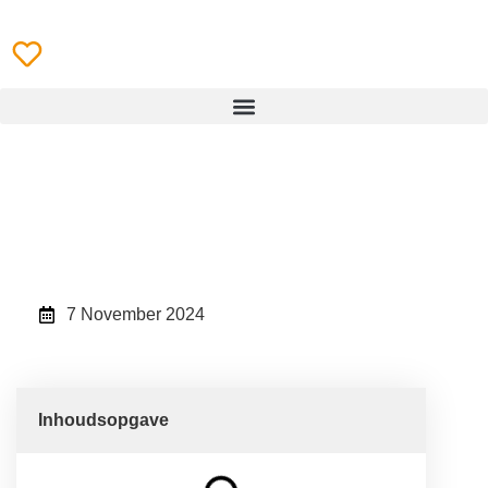
Home
\
Beekse bergen
\
Safari Resort Beekse Bergen
Safari Resort Beekse
Bergen
7 November 2024
Inhoudsopgave